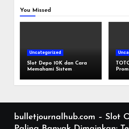
You Missed
Uncategorized
Unca
Slot Depo 10K dan Cara
TOTO
Memahami Sistem
Prom
Pembayaran Digital
Jackp
Online
Kese
bulletjournalhub.com – Slot 
Paling Banyak Dimainkan: T