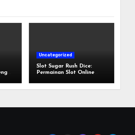
Uncategorized
Slot Sugar Rush Dice:
engan
Permainan Slot Online
sia
dengan Sensasi Manis dan
Fitur Menarik