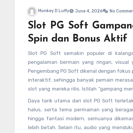
Monkey D Luffy
June 4, 2026
No Comme
Slot PG Soft Gampa
Spin dan Bonus Aktif
Slot PG Soft semakin populer di kalan
pengalaman bermain yang ringan, visual y
Pengembang
PG Soft
dikenal dengan fokus 
interaktif, sehingga banyak pemain meras
slot yang mereka rilis. Istilah “gampang m
untuk menggambarkan permainan yang tera
Daya tarik utama dari slot PG Soft terleta
fitur, meskipun pada dasarnya setiap perma
halus, serta tema permainan yang beragam
hingga fantasi modern, semuanya dikema
lebih betah. Selain itu, audio yang mendu