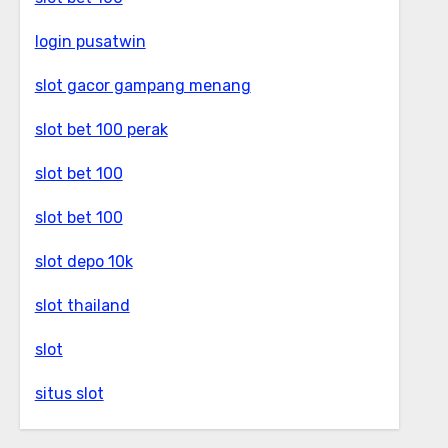
login pusatwin
slot gacor gampang menang
slot bet 100 perak
slot bet 100
slot bet 100
slot depo 10k
slot thailand
slot
situs slot