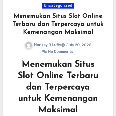
Uncategorized
Menemukan Situs Slot Online
Terbaru dan Terpercaya untuk
Kemenangan Maksimal
Monkey D Luffy
July 20, 2026
No Comments
Menemukan Situs
Slot Online Terbaru
dan Terpercaya
untuk Kemenangan
Maksimal