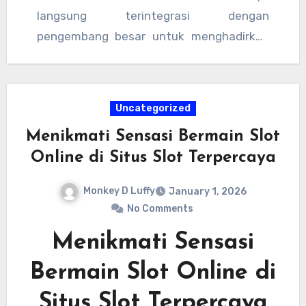
pemblokiran. Melalui akses yang bersih
dan
slot gacor gampang maxwin
langsung terintegrasi dengan
dan aman ini, Anda dapat mengeksplorasi
bukanlah sekadar mitos di kalangan
pengembang besar untuk menghadirkan
berbagai variasi
judi slot
dengan tenang,
komunitas, melainkan hasil dari kalkulasi
varian
slot terbaru
dengan mekanik
fokus sepenuhnya pada strategi
matematika mesin yang sedang dalam
gameplay yang inovatif, seperti fitur
permainan, dan menikmati setiap visual
performa optimal. Untuk mendeteksi
slot
cascading
,
multiplier
kumulatif, hingga
serta audio premium yang disajikan oleh
Uncategorized
tergacor hari ini
, Anda bisa melihat
opsi
buy free spins
. Jangan sampai Anda
provider global terkemuka.
metrik live RTP yang disediakan oleh
situs
Menikmati Sensasi Bermain Slot
terjebak pada platform amatir atau salah
slot terpercaya
. Bermain pada game
Online di Situs Slot Terpercaya
mengetik pencarian seperti
selot
di
dengan performa prima seperti
slot
laman peramban yang bisa mengarahkan
Monkey D Luffy
January 1, 2026
gacor maxwin
secara signifikan akan
ke situs tiruan. Pastikan Anda hanya
No Comments
meningkatkan efisiensi modal Anda,
mendaftar di
situs slot terbaru
yang
memberikan peluang lebih besar untuk
Menikmati Sensasi
sudah mengantongi lisensi internasional.
melipatgandakan saldo akun dalam waktu
Dengan komitmen bermain secara bijak
Bermain Slot Online di
singkat.
pada
slot terpercaya
dan
Situs Slot Terpercaya
memanfaatkan jaringan
link slot gacor