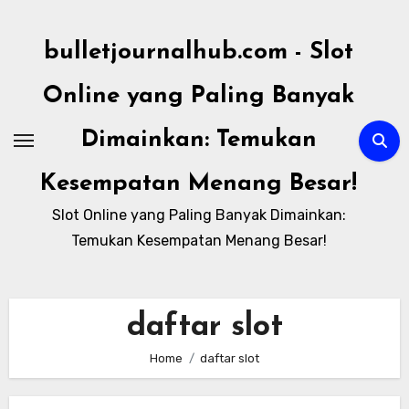
Skip
to
bulletjournalhub.com - Slot
content
Online yang Paling Banyak
Dimainkan: Temukan
Kesempatan Menang Besar!
Slot Online yang Paling Banyak Dimainkan:
Temukan Kesempatan Menang Besar!
daftar slot
Home
daftar slot