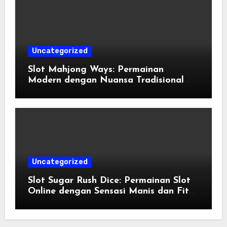
Uncategorized
Slot Mahjong Ways: Permainan
Modern dengan Nuansa Tradisional
Asia
Uncategorized
Slot Sugar Rush Dice: Permainan Slot
Online dengan Sensasi Manis dan Fitur
Menarik