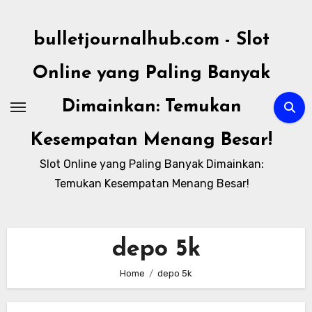
Skip
to
bulletjournalhub.com - Slot
content
Online yang Paling Banyak
Dimainkan: Temukan
Kesempatan Menang Besar!
Slot Online yang Paling Banyak Dimainkan:
Temukan Kesempatan Menang Besar!
depo 5k
Home
depo 5k