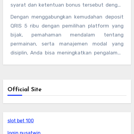
pertimbangkan untuk menarik sebagian
syarat dan ketentuan bonus tersebut dengan
keuntungan Anda.
cermat, terutama mengenai persyaratan
Dengan menggabungkan kemudahan deposit
turnover (jumlah taruhan yang harus dicapai
QRIS 5 ribu dengan pemilihan platform yang
sebelum dana bisa ditarik). Bonus ini bisa
bijak, pemahaman mendalam tentang
memberi Anda lebih banyak waktu bermain dan
permainan, serta manajemen modal yang
meningkatkan peluang Anda untuk mencapai
disiplin, Anda bisa meningkatkan pengalaman
“gacor maxwin.”
bermain slot Anda dan meraih peluang terbaik
untuk mendapatkan kemenangan yang
memuaskan. Ingatlah bahwa bermainlah
secara bertanggung jawab.
Official Site
slot bet 100
login pusatwin