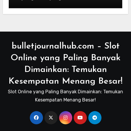
Gampang Menang
bulletjournalhub.com – Slot
Online yang Paling Banyak
Dimainkan: Temukan
Kesempatan Menang Besar!
Slot Online yang Paling Banyak Dimainkan: Temukan
Kesempatan Menang Besar!