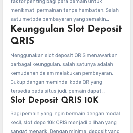
faktor penting bagi para pemain untuk
menikmati permainan tanpa hambatan. Salah
satu metode pembayaran yang semakin
Keunggulan Slot Deposit
populer di Indonesia adalah slot deposit QRIS.
QRIS (Quick Response Code Indonesian
QRIS
Standard) adalah standar pembayaran
berbasis kode QR yang memungkinkan
Menggunakan slot deposit QRIS menawarkan
transaksi cepat dan aman, dan kini mulai
berbagai keunggulan, salah satunya adalah
banyak digunakan dalam sektor perjudian
kemudahan dalam melakukan pembayaran.
online. Dengan menggunakan deposit via QRIS,
Cukup dengan memindai kode QR yang
pemain dapat dengan mudah melakukan top
tersedia pada situs judi, pemain dapat
up saldo mereka untuk bermain slot secara
Slot Deposit QRIS 10K
melakukan deposit melalui berbagai aplikasi
online.
pembayaran seperti Gopay, OVO, dan DANA,
Bagi pemain yang ingin bermain dengan modal
tanpa perlu khawatir dengan proses transfer
kecil, slot depo 10k QRIS menjadi pilihan yang
yang rumit. Tidak hanya itu, metode ini juga
sangat menarik. Dengan minimal deposit yang