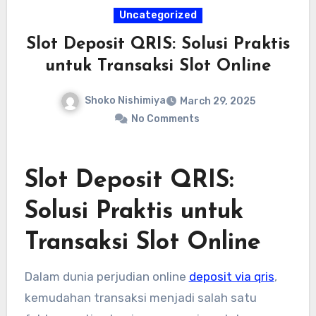
Uncategorized
Slot Deposit QRIS: Solusi Praktis
untuk Transaksi Slot Online
Shoko Nishimiya
March 29, 2025
No Comments
Slot Deposit QRIS:
Solusi Praktis untuk
Transaksi Slot Online
Dalam dunia perjudian online
deposit via qris
,
kemudahan transaksi menjadi salah satu