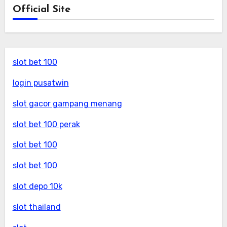
Official Site
slot bet 100
login pusatwin
slot gacor gampang menang
slot bet 100 perak
slot bet 100
slot bet 100
slot depo 10k
slot thailand