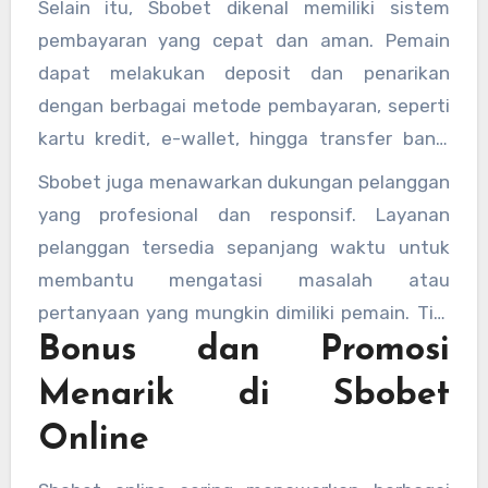
Selain itu, Sbobet dikenal memiliki sistem
kebingungannya. Keamanan juga menjadi
pembayaran yang cepat dan aman. Pemain
prioritas utama di Sbobet, dengan enkripsi
dapat melakukan deposit dan penarikan
data yang kuat untuk melindungi informasi
dengan berbagai metode pembayaran, seperti
pribadi dan transaksi finansial pemain.
kartu kredit, e-wallet, hingga transfer bank.
Proses penarikan dana juga relatif cepat,
Sbobet juga menawarkan dukungan pelanggan
sehingga pemain tidak perlu menunggu lama
yang profesional dan responsif. Layanan
untuk menikmati kemenangan mereka.
pelanggan tersedia sepanjang waktu untuk
membantu mengatasi masalah atau
pertanyaan yang mungkin dimiliki pemain. Tim
Bonus dan Promosi
dukungan ini dapat dihubungi melalui live chat,
email, dan telepon.
Menarik di Sbobet
Online