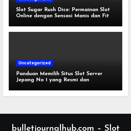
Slot Sugar Rush Dice: Permainan Slot
Online dengan Sensasi Manis dan Fitur
Menarik
Uncategorized
Panduan Memilih Situs Slot Server
Jepang No 1 yang Resmi dan
Gampang Menang
bulletjournalhub.com – Slot