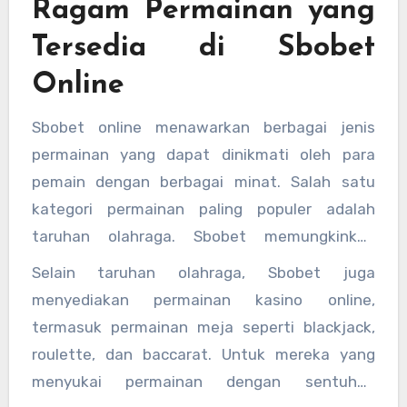
Ragam Permainan yang
mobile, sehingga memungkinkan pemain untuk
berjudi kapan saja dan di mana saja.
Tersedia di Sbobet
Online
Sbobet online menawarkan berbagai jenis
permainan yang dapat dinikmati oleh para
pemain dengan berbagai minat. Salah satu
kategori permainan paling populer adalah
taruhan olahraga. Sbobet memungkinkan
pemain untuk bertaruh pada berbagai olahraga
Selain taruhan olahraga, Sbobet juga
internasional, seperti sepak bola, basket, tenis,
menyediakan permainan kasino online,
dan banyak lagi. Dalam taruhan olahraga,
termasuk permainan meja seperti blackjack,
pemain bisa memilih berbagai jenis taruhan
roulette, dan baccarat. Untuk mereka yang
seperti taruhan langsung, handicap, hingga
menyukai permainan dengan sentuhan
over/under.