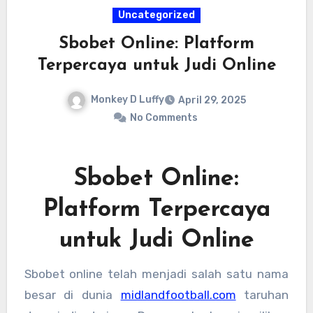
Uncategorized
Sbobet Online: Platform
Terpercaya untuk Judi Online
Monkey D Luffy
April 29, 2025
No Comments
Sbobet Online:
Platform Terpercaya
untuk Judi Online
Sbobet online telah menjadi salah satu nama
besar di dunia
midlandfootball.com
taruhan