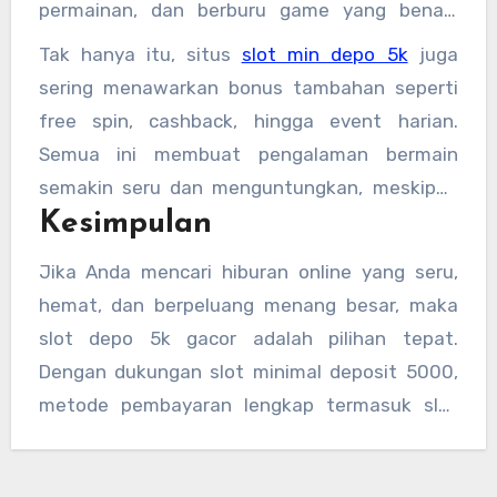
permainan, dan berburu game yang benar-
benar gacor. Bahkan, banyak testimoni
Tak hanya itu, situs
slot min depo 5k
juga
menyebutkan kemenangan besar justru sering
sering menawarkan bonus tambahan seperti
datang dari slot goceng.
free spin, cashback, hingga event harian.
Semua ini membuat pengalaman bermain
semakin seru dan menguntungkan, meskipun
Kesimpulan
hanya menggunakan slot deposit 5000.
Jika Anda mencari hiburan online yang seru,
hemat, dan berpeluang menang besar, maka
slot depo 5k gacor adalah pilihan tepat.
Dengan dukungan slot minimal deposit 5000,
metode pembayaran lengkap termasuk slot
qris 5 ribu, serta sistem slot deposit 5 ribu
tanpa potongan, bermain slot kini semakin