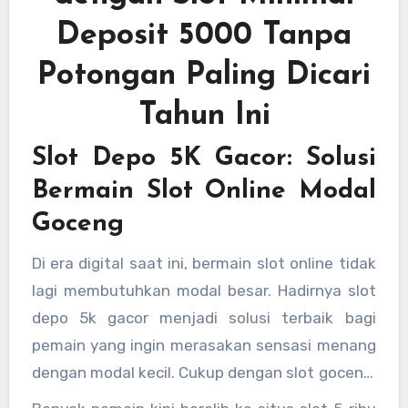
Deposit 5000 Tanpa
Potongan Paling Dicari
Tahun Ini
Slot Depo 5K Gacor: Solusi
Bermain Slot Online Modal
Goceng
Di era digital saat ini, bermain slot online tidak
lagi membutuhkan modal besar. Hadirnya slot
depo 5k gacor menjadi solusi terbaik bagi
pemain yang ingin merasakan sensasi menang
dengan modal kecil. Cukup dengan slot goceng,
siapa pun sudah bisa menikmati berbagai