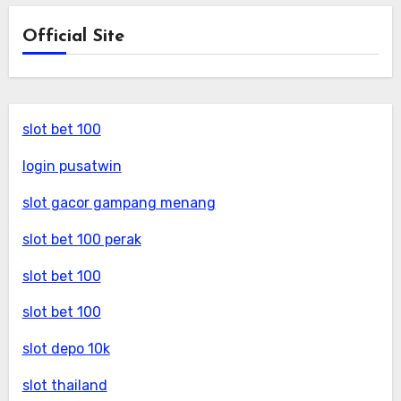
mudah dan menyenangkan. Cukup siapkan slot
goceng, pilih game favorit, dan nikmati sensasi
Official Site
slot gacor kapan saja.
slot bet 100
login pusatwin
slot gacor gampang menang
slot bet 100 perak
slot bet 100
slot bet 100
slot depo 10k
slot thailand