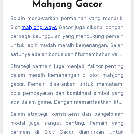
yang memikat.
Mahjong Gacor
sehingga setiap putaran benar-benar random
dan tidak ada intervensi pihak ketiga. Hal ini
Selain menawarkan permainan yang menarik,
menjadikan Slot Gacor pilihan tepat bagi
Slot
mahjong ways
Gacor juga dikenal dengan
pemain yang mencari pengalaman bermain
berbagai keunggulan yang mendukung pemain
yang fair dan menguntungkan.
untuk lebih mudah meraih kemenangan. Salah
satunya adalah bonus dan fitur tambahan yang
bisa meningkatkan peluang menang, seperti
Strategi bermain juga menjadi faktor penting
free spin, simbol scatter, dan multiplier. Fitur
dalam meraih kemenangan di slot mahjong
scatter khusus pada slot mahjong gacor
gacor. Pemain disarankan untuk memahami
biasanya memberikan hadiah besar saat
pola pembayaran dan kombinasi simbol yang
muncul dalam jumlah tertentu, sehingga
ada dalam game. Dengan memanfaatkan fitur
pemain dapat meraih jackpot lebih cepat.
demo atau mencoba taruhan dengan nominal
Selain strategi, konsistensi dan pengelolaan
kecil terlebih dahulu, pemain bisa mengamati
modal juga sangat penting. Pemain yang
perilaku mesin slot sebelum memasang
bermain di Slot Gacor dianjurkan untuk