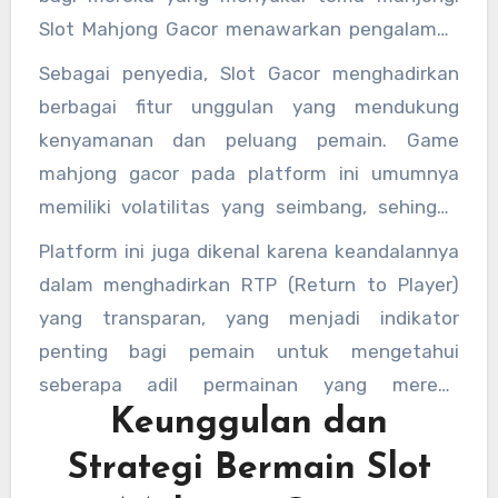
Slot Mahjong Gacor menawarkan pengalaman
bermain yang unik karena menggabungkan
Sebagai penyedia, Slot Gacor menghadirkan
elemen tradisional permainan mahjong dengan
berbagai fitur unggulan yang mendukung
sensasi slot modern yang seru. Salah satu
kenyamanan dan peluang pemain. Game
alasan utama popularitas Slot Gacor adalah
mahjong gacor pada platform ini umumnya
reputasinya sebagai penyedia slot mahjong
memiliki volatilitas yang seimbang, sehingga
gacor yang mampu memberikan peluang
pemain bisa merasakan kemenangan kecil
Platform ini juga dikenal karena keandalannya
menang lebih tinggi dibandingkan platform
secara konsisten sekaligus kesempatan untuk
dalam menghadirkan RTP (Return to Player)
lain.
mendapatkan kemenangan besar. Selain itu,
yang transparan, yang menjadi indikator
desain grafis dan animasi yang menarik
penting bagi pemain untuk mengetahui
membuat pengalaman bermain menjadi lebih
seberapa adil permainan yang mereka
menyenangkan, sehingga pemain tidak hanya
Keunggulan dan
mainkan. Slot Gacor selalu memastikan setiap
fokus pada kemenangan, tetapi juga
mesin slot mahjong gacor dikembangkan
Strategi Bermain Slot
menikmati permainan dengan tampilan visual
dengan algoritma yang aman dan adil,