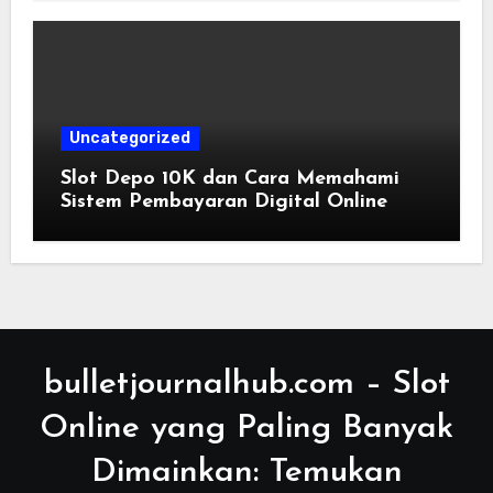
Uncategorized
Slot Depo 10K dan Cara Memahami
Sistem Pembayaran Digital Online
bulletjournalhub.com – Slot
Online yang Paling Banyak
Dimainkan: Temukan