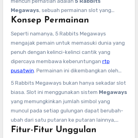
mencuri perhatian adalah
5 Rabbits
Megaways
, sebuah permainan slot yang
Konsep Permainan
menghadirkan petualangan seru di dunia yang
penuh dengan keberuntungan. Dengan
Seperti namanya, 5 Rabbits Megaways
menggunakan teknologi Megaways yang
mengajak pemain untuk memasuki dunia yang
terkenal, permainan ini menawarkan ribuan
penuh dengan kelinci-kelinci cantik yang
cara untuk menang, menjadikannya salah satu
dipercaya membawa keberuntungan
rtp
pilihan favorit para penggemar slot online.
pusatwin
. Permainan ini dikembangkan oleh
iSoftBet
, salah satu penyedia perangkat
5 Rabbits Megaways bukan hanya sekadar slot
lunak terkemuka dalam industri perjudian
biasa. Slot ini menggunakan sistem
Megaways
online. Dengan tema yang kental dengan
yang memungkinkan jumlah simbol yang
nuansa tropis dan penuh warna, pemain akan
muncul pada setiap gulungan dapat berubah-
diajak untuk menjelajahi taman yang dipenuhi
ubah dari satu putaran ke putaran lainnya,
dengan kelinci-kelinci yang membawa hadiah
Fitur-Fitur Unggulan
memberikan hingga 117.649 cara untuk
besar.