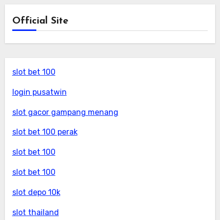
warna dan keceriaan dalam setiap putaran.
Official Site
Jadi, jika Anda mencari permainan slot yang
penuh dengan peluang besar dan sensasi, 5
Rabbits Megaways bisa menjadi pilihan yang
tepat untuk menemani waktu luang Anda.
slot bet 100
login pusatwin
slot gacor gampang menang
slot bet 100 perak
slot bet 100
slot bet 100
slot depo 10k
slot thailand