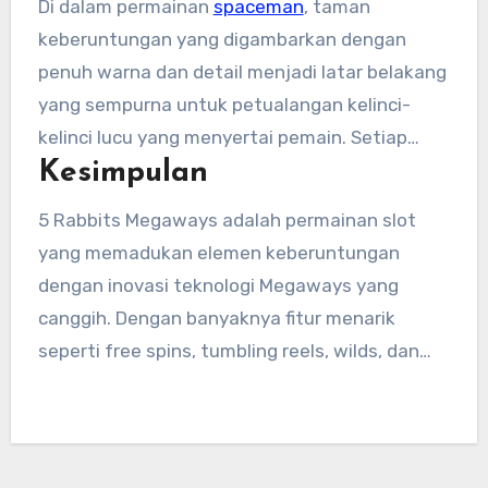
Di dalam permainan
spaceman
, taman
keberuntungan yang digambarkan dengan
penuh warna dan detail menjadi latar belakang
yang sempurna untuk petualangan kelinci-
kelinci lucu yang menyertai pemain. Setiap
Kesimpulan
kelinci memiliki karakteristik berbeda, yang
masing-masing menyembunyikan potensi
5 Rabbits Megaways adalah permainan slot
hadiah yang besar. Di sinilah letak daya tarik
yang memadukan elemen keberuntungan
utama dari 5 Rabbits Megaways, di mana
dengan inovasi teknologi Megaways yang
setiap putaran memberikan sensasi yang tidak
canggih. Dengan banyaknya fitur menarik
terduga dan penuh dengan peluang untuk
seperti free spins, tumbling reels, wilds, dan
meraih kemenangan besar.
multiplier, permainan ini menawarkan
pengalaman yang menyenangkan sekaligus
menegangkan. Taman keberuntungan yang
penuh dengan kelinci-kelinci lucu menambah