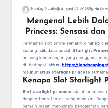
Monkey D Luffy
August 27, 2025
No Com
Mengenal Lebih Dala
Princess: Sensasi da
Permainan slot online semakin diminati ole
sedang naik daun adalah
Starlight Prince
peluang kemenangan yang menggoda, men
di berbagai
situs
https://landscaping
maupun
situs starlight princess
ternama.
Kenapa Slot Starlight P
lengkap mengenai keunggulan dan fitur dari
dan
starlight princess 1000
, serta a
Slot starlight princess
adalah permainan 
princess gacor
dan
slot starlight prince
dengan tema fantasi yang memikat. Deng
pemain diajak menikmati pengalaman ber