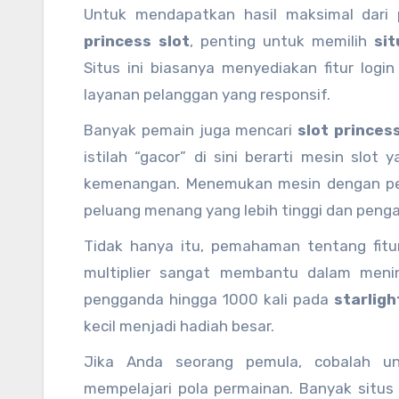
Untuk mendapatkan hasil maksimal dari
princess slot
, penting untuk memilih
sit
Situs ini biasanya menyediakan fitur log
layanan pelanggan yang responsif.
Banyak pemain juga mencari
slot princes
istilah “gacor” di sini berarti mesin slo
kemenangan. Menemukan mesin dengan pe
peluang menang yang lebih tinggi dan peng
Tidak hanya itu, pemahaman tentang fitur
multiplier sangat membantu dalam menin
pengganda hingga 1000 kali pada
starlig
kecil menjadi hadiah besar.
Jika Anda seorang pemula, cobalah un
mempelajari pola permainan. Banyak situs