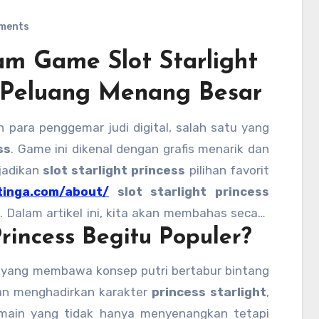
ments
m Game Slot Starlight
n Peluang Menang Besar
h para penggemar judi digital, salah satu yang
ss
. Game ini dikenal dengan grafis menarik dan
jadikan
slot starlight princess
pilihan favorit
ctinga.com/about/
slot starlight princess
 Dalam artikel ini, kita akan membahas secara
rincess Begitu Populer?
slot princess
, khususnya
slot princess 1000
lasan mengapa banyak pemain mencari
slot
yang membawa konsep putri bertabur bintang
ss gacor
.
an menghadirkan karakter
princess starlight
,
main yang tidak hanya menyenangkan tetapi