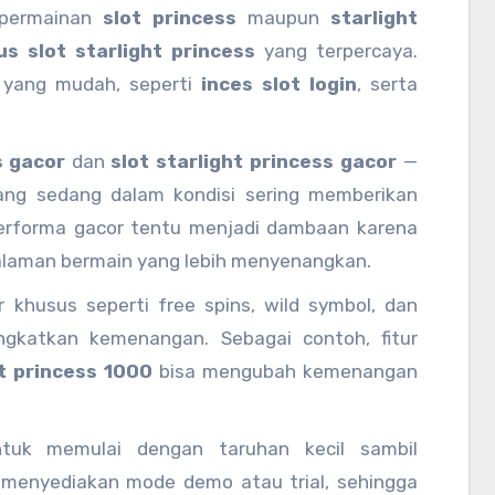
 permainan
slot princess
maupun
starlight
us slot starlight princess
yang terpercaya.
in yang mudah, seperti
inces slot login
, serta
s gacor
dan
slot starlight princess gacor
—
t yang sedang dalam kondisi sering memberikan
rforma gacor tentu menjadi dambaan karena
alaman bermain yang lebih menyenangkan.
 khusus seperti free spins, wild symbol, dan
gkatkan kemenangan. Sebagai contoh, fitur
ht princess 1000
bisa mengubah kemenangan
tuk memulai dengan taruhan kecil sambil
 menyediakan mode demo atau trial, sehingga