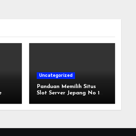
Uncategorized
Panduan Memilih Situs
e
Slot Server Jepang No 1
s dan
yang Resmi dan Gampang
Menang