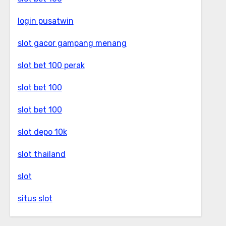
login pusatwin
slot gacor gampang menang
slot bet 100 perak
slot bet 100
slot bet 100
slot depo 10k
slot thailand
slot
situs slot