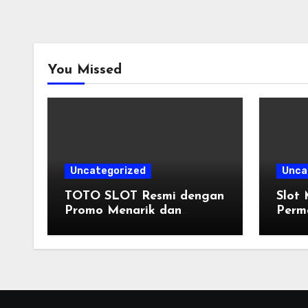
starlight princess
!
You Missed
Uncategorized
Unca
TOTO SLOT Resmi dengan
Slot
Promo Menarik dan
Perm
Jackpot Besar Setiap
Nuans
Kesempatan Main