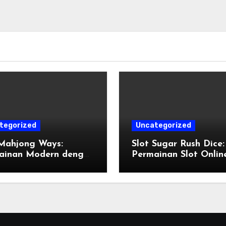
tegorized
Uncategorized
 Mahjong Ways:
Slot Sugar Rush Dice:
ainan Modern dengan
Permainan Slot Onlin
a Tradisional Asia
dengan Sensasi Mani
Fitur Menarik