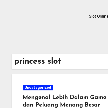
Slot Onli
princess slot
Uncategorized
Mengenal Lebih Dalam Game Slo
dan Peluang Menang Besar