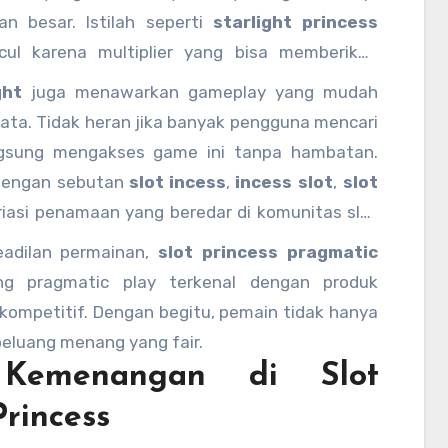
 besar. Istilah seperti
starlight princess
ul karena multiplier yang bisa memberikan
ipat, membuat para penggemar makin tertarik
ght
juga menawarkan gameplay yang mudah
ta. Tidak heran jika banyak pengguna mencari
gsung mengakses game ini tanpa hambatan.
 dengan sebutan
slot incess
,
incess slot
,
slot
asi penamaan yang beredar di komunitas slot
adilan permainan,
slot princess pragmatic
ng pragmatic play terkenal dengan produk
 kompetitif. Dengan begitu, pemain tidak hanya
peluang menang yang fair.
 Kemenangan di Slot
Princess