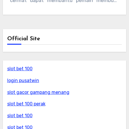
cermat dapat membantu pemain membuat
keputusan yang lebih tepat dalam memilih
angka untuk taruhan mereka.
Official Site
slot bet 100
login pusatwin
slot gacor gampang menang
slot bet 100 perak
slot bet 100
slot bet 100