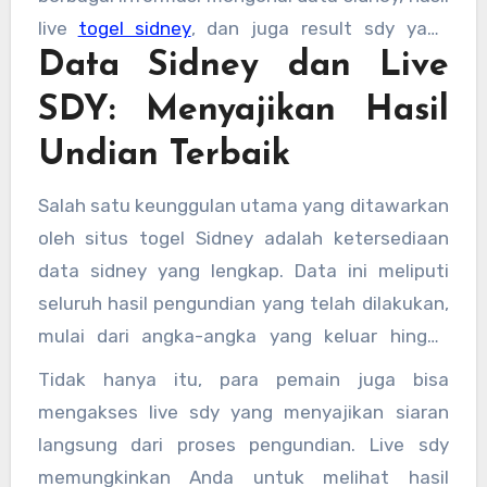
live
togel sidney
, dan juga result sdy yang
Data Sidney dan Live
akurat dan terbaru. Sebagai pemain togel,
mendapatkan informasi yang tepat dan real-
SDY: Menyajikan Hasil
time menjadi sangat penting untuk
Undian Terbaik
meningkatkan peluang menang dalam setiap
permainan.
Salah satu keunggulan utama yang ditawarkan
oleh situs togel Sidney adalah ketersediaan
data sidney yang lengkap. Data ini meliputi
seluruh hasil pengundian yang telah dilakukan,
mulai dari angka-angka yang keluar hingga
waktu pengundian. Dengan memanfaatkan
Tidak hanya itu, para pemain juga bisa
data sidney yang tersedia, para pemain bisa
mengakses live sdy yang menyajikan siaran
menganalisis pola keluaran angka sebelumnya
langsung dari proses pengundian. Live sdy
untuk memprediksi hasil togel selanjutnya.
memungkinkan Anda untuk melihat hasil