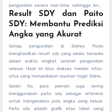
pengundian secara real-time, sehingga Anda
Result SDY dan Paito
tidak perlu menunggu lama untuk mengetahui
angka-angka yang keluar pada sesi tersebut.
SDY: Membantu Prediksi
Keuntungan ini menjadikan live sdy sebagai
Angka yang Akurat
fitur yang sangat dinantikan oleh para
penggemar togel Sidney.
Setiap pengundian di Sidney Pools
menghasilkan result sdy yang selalu tersedia
dalam waktu singkat setelah pengundian
selesai. Hasil ini bisa diakses melalui situs-
situs yang menyediakan layanan togel Sidney.
Result sdy memberikan informasi yang sangat
Selain itu, para pemain juga sering
penting bagi para pemain yang ingin melihat
menggunakan paito sdy sebagai referensi
hasil pengundian terkini dan menganalisisnya
untuk menganalisis pola angka yang keluar.
untuk permainan berikutnya.
Paito sdy adalah grafik atau tabel yang