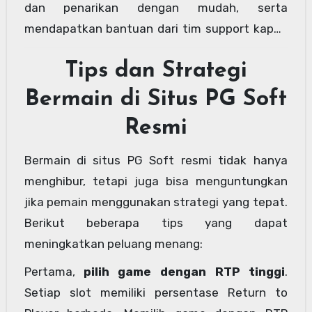
free spins, dan bonus rounds. Keberagaman
dan penarikan dengan mudah, serta
tema dan fitur ini membuat pengalaman
mendapatkan bantuan dari tim support kapan
bermain selalu seru dan tidak membosankan.
pun dibutuhkan. Hal ini memungkinkan pemain
Tips dan Strategi
fokus menikmati permainan tanpa hambatan.
Bermain di Situs PG Soft
Resmi
Bermain di situs PG Soft resmi tidak hanya
menghibur, tetapi juga bisa menguntungkan
jika pemain menggunakan strategi yang tepat.
Berikut beberapa tips yang dapat
meningkatkan peluang menang:
Pertama,
pilih game dengan RTP tinggi
.
Setiap slot memiliki persentase Return to