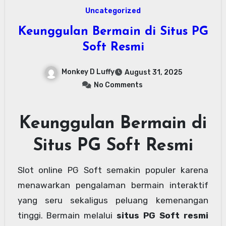
Uncategorized
Keunggulan Bermain di Situs PG
Soft Resmi
Monkey D Luffy
August 31, 2025
No Comments
Keunggulan Bermain di
Situs PG Soft Resmi
Slot online PG Soft semakin populer karena
menawarkan pengalaman bermain interaktif
yang seru sekaligus peluang kemenangan
tinggi. Bermain melalui
situs PG Soft resmi