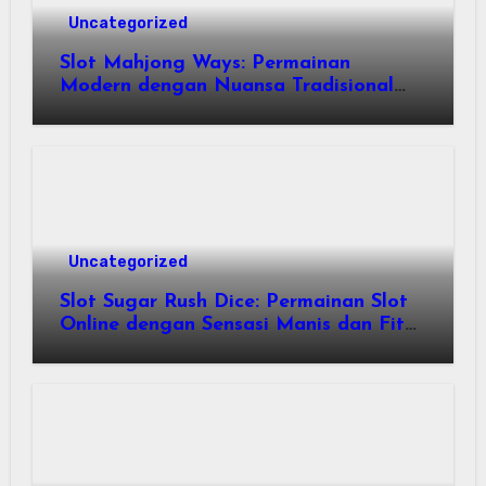
Uncategorized
Slot Mahjong Ways: Permainan
Modern dengan Nuansa Tradisional
Asia
Uncategorized
Slot Sugar Rush Dice: Permainan Slot
Online dengan Sensasi Manis dan Fitur
Menarik