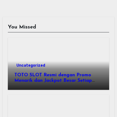
You Missed
Uncategorized
TOTO SLOT Resmi dengan Promo
Menarik dan Jackpot Besar Setiap
Kesempatan Main