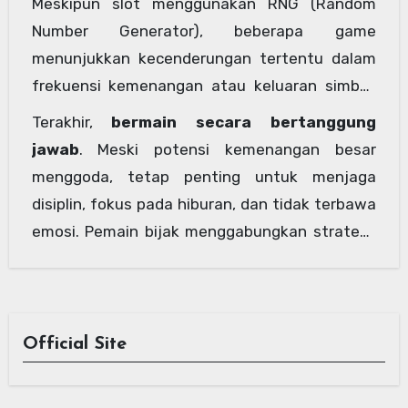
Meskipun slot menggunakan RNG (Random
Number Generator), beberapa game
menunjukkan kecenderungan tertentu dalam
frekuensi kemenangan atau keluaran simbol.
Pemain yang observan dapat menyesuaikan
Terakhir,
bermain secara bertanggung
strategi taruhan untuk memaksimalkan
jawab
. Meski potensi kemenangan besar
peluang menang.
menggoda, tetap penting untuk menjaga
disiplin, fokus pada hiburan, dan tidak terbawa
emosi. Pemain bijak menggabungkan strategi,
manajemen modal, dan pemahaman fitur PG
Soft untuk mendapatkan pengalaman bermain
menyenangkan sekaligus peluang kemenangan
optimal.
Official Site