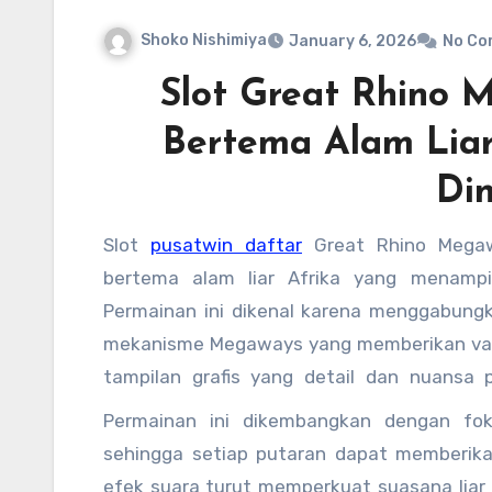
Shoko Nishimiya
January 6, 2026
No Co
Slot Great Rhino 
Bertema Alam Lia
Di
Slot
pusatwin daftar
Great Rhino Megaw
bertema alam liar Afrika yang menamp
Permainan ini dikenal karena menggabungka
mekanisme Megaways yang memberikan varia
tampilan grafis yang detail dan nuansa
perhatian pemain yang menyukai tema satw
Permainan ini dikembangkan dengan fok
sehingga setiap putaran dapat memberika
efek suara turut memperkuat suasana liar