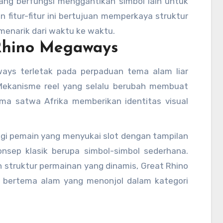
yang berfungsi menggantikan simbol lain untuk
itur-fitur ini bertujuan memperkaya struktur
enarik dari waktu ke waktu.
 Rhino Megaways
ays terletak pada perpaduan tema alam liar
 Mekanisme reel yang selalu berubah membuat
a satwa Afrika memberikan identitas visual
agi pemain yang menyukai slot dengan tampilan
ep klasik berupa simbol-simbol sederhana.
struktur permainan yang dinamis, Great Rhino
 bertema alam yang menonjol dalam kategori