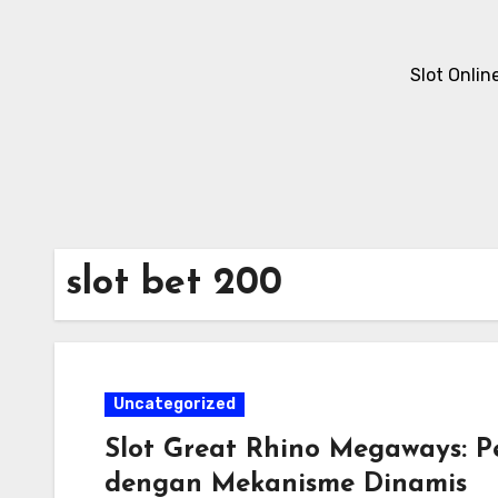
Slot Onli
slot bet 200
Uncategorized
Slot Great Rhino Megaways: 
dengan Mekanisme Dinamis