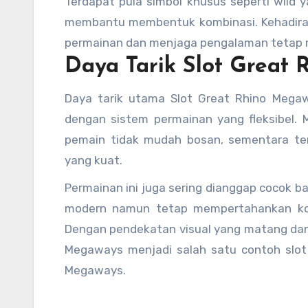
Terdapat pula simbol khusus seperti wild 
membantu membentuk kombinasi. Kehadiran f
permainan dan menjaga pengalaman tetap m
Daya Tarik Slot Great
Daya tarik utama Slot Great Rhino Megaw
dengan sistem permainan yang fleksibel.
pemain tidak mudah bosan, sementara tem
yang kuat.
Permainan ini juga sering dianggap cocok b
modern namun tetap mempertahankan kons
Dengan pendekatan visual yang matang dan 
Megaways menjadi salah satu contoh slot
Megaways.