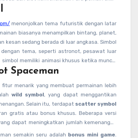
l
sama karakter astronot yang lucu dan simbol-
com/
menonjolkan tema futuristik dengan latar
mainan biasanya menampilkan bintang, planet,
 kesan sedang berada di luar angkasa. Simbol
 dengan tema, seperti astronot, pesawat luar
p simbol memiliki animasi khusus ketika muncul
lot Spaceman
an. Desain visual yang menarik ini membuat
merasa bosan.
 fitur menarik yang membuat permainan lebih
dalah
wild symbol
, yang dapat menggantikan
enangan. Selain itu, terdapat
scatter symbol
n gratis atau bonus khusus. Beberapa versi
 yang dapat meningkatkan jumlah kemenangan
eman semakin seru adalah
bonus mini game
.