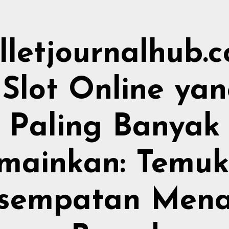
lletjournalhub.
 Slot Online ya
Paling Banyak
mainkan: Temu
sempatan Men