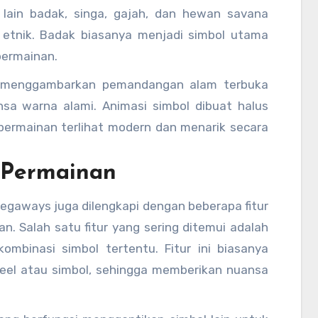
a lain badak, singa, gajah, dan hewan savana
n etnik. Badak biasanya menjadi simbol utama
permainan.
nan menggambarkan pemandangan alam terbuka
sa warna alami. Animasi simbol dibuat halus
 permainan terlihat modern dan menarik secara
 Permainan
gaways juga dilengkapi dengan beberapa fitur
 Salah satu fitur yang sering ditemui adalah
ombinasi simbol tertentu. Fitur ini biasanya
reel atau simbol, sehingga memberikan nuansa