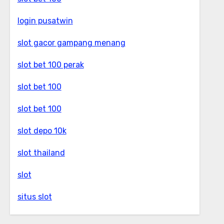
login pusatwin
slot gacor gampang menang
slot bet 100 perak
slot bet 100
slot bet 100
slot depo 10k
slot thailand
slot
situs slot