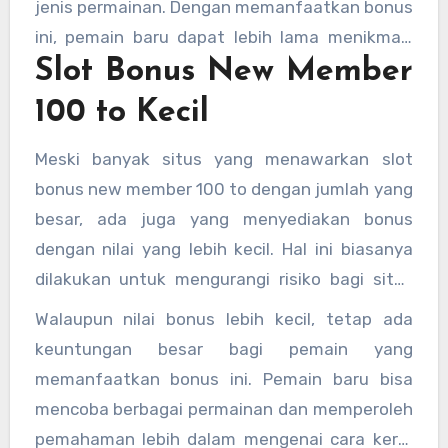
jenis permainan. Dengan memanfaatkan bonus
platform tersebut.
ini, pemain baru dapat lebih lama menikmati
Slot Bonus New Member
permainan tanpa khawatir kehabisan saldo.
100 to Kecil
Meski banyak situs yang menawarkan slot
bonus new member 100 to dengan jumlah yang
besar, ada juga yang menyediakan bonus
dengan nilai yang lebih kecil. Hal ini biasanya
dilakukan untuk mengurangi risiko bagi situs
game jika terjadi penyalahgunaan bonus.
Walaupun nilai bonus lebih kecil, tetap ada
Biasanya, slot bonus new member 100 to kecil
keuntungan besar bagi pemain yang
akan diikuti dengan persyaratan yang lebih
memanfaatkan bonus ini. Pemain baru bisa
mudah dan lebih ringan, sehingga pemain baru
mencoba berbagai permainan dan memperoleh
tetap bisa merasakan pengalaman bermain
pemahaman lebih dalam mengenai cara kerja