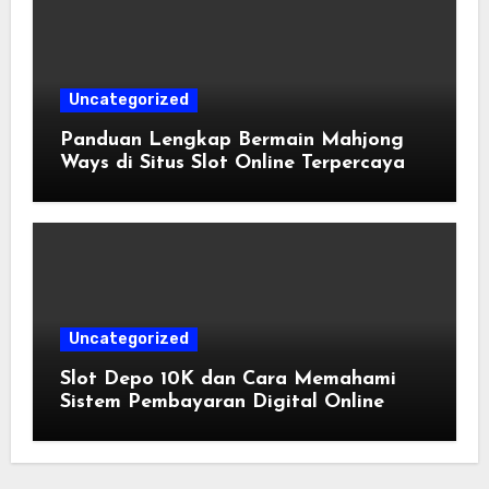
Uncategorized
Panduan Lengkap Bermain Mahjong
Ways di Situs Slot Online Terpercaya
Uncategorized
Slot Depo 10K dan Cara Memahami
Sistem Pembayaran Digital Online