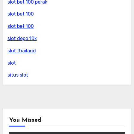
slot bet 100 perak
slot bet 100
slot bet 100
slot depo 10k
slot thailand
slot
situs slot
You Missed