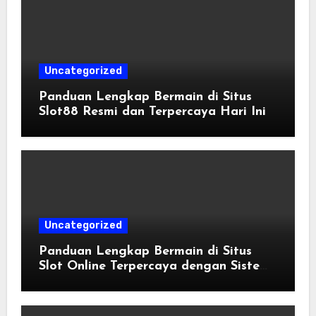
Uncategorized
Panduan Lengkap Bermain di Situs
Slot88 Resmi dan Terpercaya Hari Ini
Uncategorized
Panduan Lengkap Bermain di Situs
Slot Online Terpercaya dengan Sistem
Slot Pay4d Terbaik