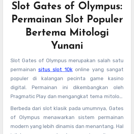
Slot Gates of Olympus:
slot deposit dana 10k
yang kini semakin
populer di kalangan pemain slot online.
Permainan Slot Populer
Bertema Mitologi
Yunani
Slot Gates of Olympus merupakan salah satu
permainan
situs slot 10k
online yang sangat
populer di kalangan pecinta game kasino
digital. Permainan ini dikembangkan oleh
Pragmatic Play dan mengangkat tema mitologi
Yunani dengan sosok Zeus sebagai karakter
Berbeda dari slot klasik pada umumnya, Gates
utama. Dengan tampilan visual yang megah,
of Olympus menawarkan sistem permainan
efek suara yang dramatis, serta mekanisme
modern yang lebih dinamis dan menantang. Hal
permainan yang unik, Gates of Olympus