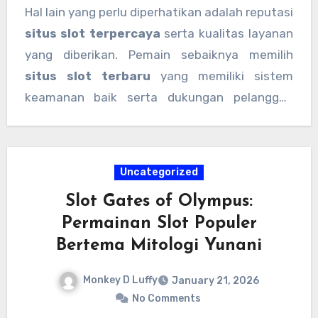
memiliki banyak pilihan permainan menarik.
Hal lain yang perlu diperhatikan adalah reputasi
permainan tanpa harus khawatir dengan risiko
Keberadaan
situs
klikbus.me
slot deposit 10
situs slot terpercaya
serta kualitas layanan
finansial yang terlalu besar.
ribu
yang menyediakan ratusan game juga
yang diberikan. Pemain sebaiknya memilih
meningkatkan peluang pemain untuk
situs slot terbaru
yang memiliki sistem
menemukan permainan yang benar-benar
keamanan baik serta dukungan pelanggan
sesuai dengan gaya bermain mereka. Semakin
yang responsif. Banyak pemain biasanya
banyak pilihan game, semakin besar pula
mencari rekomendasi melalui
link slot
kesempatan untuk menemukan permainan
terbaik
,
link slot terbaru
, atau
link slot
Uncategorized
yang sering dianggap sebagai
slot gacor
terpercaya
yang sering dibagikan di berbagai
depo 10k
oleh komunitas pemain.
Slot Gates of Olympus:
komunitas permainan online. Dengan
Permainan Slot Populer
menggunakan link resmi tersebut, pemain
Bertema Mitologi Yunani
dapat menghindari situs tidak jelas sekaligus
memastikan bahwa mereka bermain di
Monkey D Luffy
January 21, 2026
platform yang aman dan memiliki sistem
No Comments
transaksi transparan, terutama untuk layanan