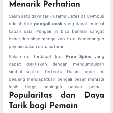
dan digantikan oleh simbol baru,
Menarik Perhatian
memungkinkan kemenangan beruntun dalam
satu putaran.
Salah satu daya tarik utama Gates of Olympus
adalah fitur
pengali acak
yang dapat muncul
kapan saja. Pengali ini bisa bernilai sangat
besar dan akan mengalikan total kemenangan
pemain dalam satu putaran.
Selain itu, terdapat fitur
Free Spins
yang
dapat diaktifkan dengan mengumpulkan
simbol scatter tertentu. Dalam mode ini,
peluang mendapatkan pengali besar menjadi
lebih tinggi, sehingga banyak pemain
Popularitas dan Daya
mengincar fitur ini sebagai kunci utama meraih
kemenangan maksimal.
Tarik bagi Pemain