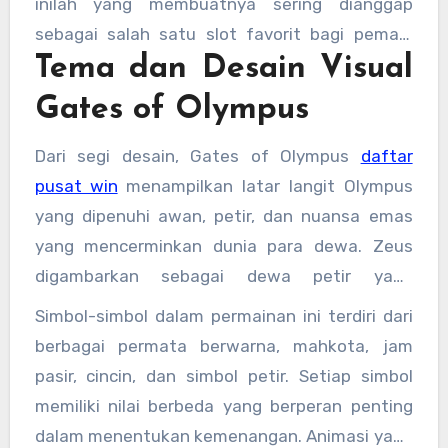
inilah yang membuatnya sering dianggap
berhasil menarik perhatian pemain dari
sebagai salah satu slot favorit bagi pemain
berbagai kalangan.
Tema dan Desain Visual
yang menyukai sensasi permainan berisiko
tinggi dengan potensi kemenangan besar.
Gates of Olympus
Dari segi desain, Gates of Olympus
daftar
pusat win
menampilkan latar langit Olympus
yang dipenuhi awan, petir, dan nuansa emas
yang mencerminkan dunia para dewa. Zeus
digambarkan sebagai dewa petir yang
mengawasi jalannya permainan dan menjadi
Simbol-simbol dalam permainan ini terdiri dari
simbol kekuatan serta keberuntungan.
berbagai permata berwarna, mahkota, jam
pasir, cincin, dan simbol petir. Setiap simbol
memiliki nilai berbeda yang berperan penting
dalam menentukan kemenangan. Animasi yang