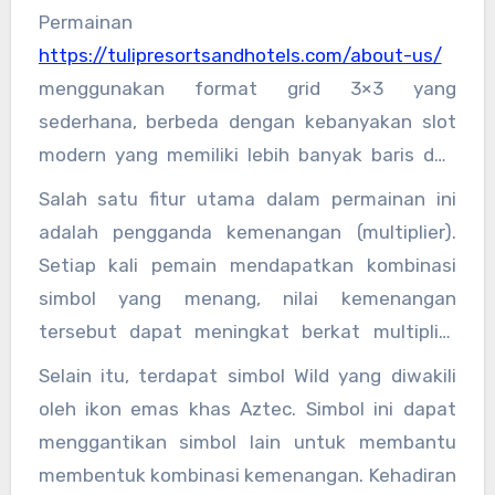
yang mudah dipahami, sehingga cocok untuk
Permainan
pemula maupun pemain berpengalaman.
https://tulipresortsandhotels.com/about-us/
menggunakan format grid 3×3 yang
sederhana, berbeda dengan kebanyakan slot
modern yang memiliki lebih banyak baris dan
gulungan. Meskipun demikian, kesederhanaan
Salah satu fitur utama dalam permainan ini
ini justru menjadi salah satu keunggulan
adalah pengganda kemenangan (multiplier).
karena pemain dapat lebih fokus pada peluang
Setiap kali pemain mendapatkan kombinasi
kemenangan. Aztec Gems memiliki 5 paylines
simbol yang menang, nilai kemenangan
tetap yang memberikan kesempatan menang
tersebut dapat meningkat berkat multiplier
melalui kombinasi simbol yang sesuai.
yang muncul secara acak. Fitur ini memberikan
Selain itu, terdapat simbol Wild yang diwakili
peluang bagi pemain untuk mendapatkan hasil
oleh ikon emas khas Aztec. Simbol ini dapat
yang jauh lebih besar dari taruhan awal.
menggantikan simbol lain untuk membantu
membentuk kombinasi kemenangan. Kehadiran