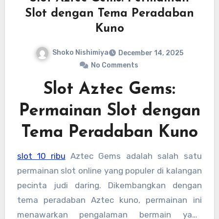
Slot dengan Tema Peradaban
Kuno
Shoko Nishimiya
December 14, 2025
No Comments
Slot Aztec Gems:
Permainan Slot dengan
Tema Peradaban Kuno
slot 10 ribu
Aztec Gems adalah salah satu
permainan slot online yang populer di kalangan
pecinta judi daring. Dikembangkan dengan
tema peradaban Aztec kuno, permainan ini
menawarkan pengalaman bermain yang