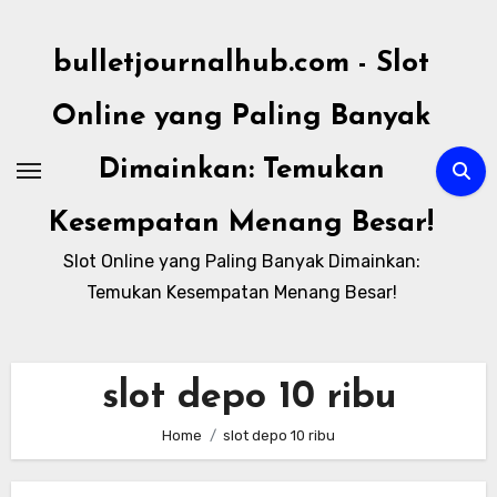
Skip
to
bulletjournalhub.com - Slot
content
Online yang Paling Banyak
Dimainkan: Temukan
Kesempatan Menang Besar!
Slot Online yang Paling Banyak Dimainkan:
Temukan Kesempatan Menang Besar!
slot depo 10 ribu
Home
slot depo 10 ribu