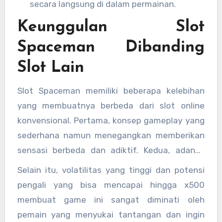
secara langsung di dalam permainan.
Keunggulan Slot
Spaceman Dibanding
Slot Lain
Slot Spaceman memiliki beberapa kelebihan
yang membuatnya berbeda dari slot online
konvensional. Pertama, konsep gameplay yang
sederhana namun menegangkan memberikan
sensasi berbeda dan adiktif. Kedua, adanya
kontrol langsung atas hasil permainan
Selain itu, volatilitas yang tinggi dan potensi
membuat pemain merasa lebih terlibat dalam
pengali yang bisa mencapai hingga x500
setiap keputusan taruhan.
membuat game ini sangat diminati oleh
pemain yang menyukai tantangan dan ingin