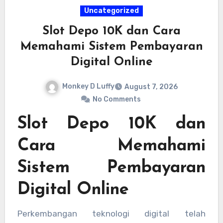
Uncategorized
Slot Depo 10K dan Cara
Memahami Sistem Pembayaran
Digital Online
Monkey D Luffy
August 7, 2026
No Comments
Slot Depo 10K dan
Cara Memahami
Sistem Pembayaran
Digital Online
Perkembangan teknologi digital telah