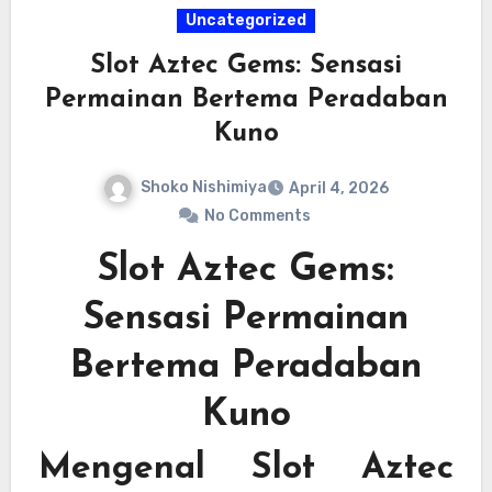
pembayaran. Dengan memahami cara kerja,
Uncategorized
keamanan, dan tren pembayaran digital,
Slot Aztec Gems: Sensasi
masyarakat dapat memanfaatkan teknologi
Permainan Bertema Peradaban
secara lebih efektif dan bertanggung jawab.
Kuno
Shoko Nishimiya
April 4, 2026
No Comments
Slot Aztec Gems:
Sensasi Permainan
Bertema Peradaban
Kuno
Mengenal Slot Aztec