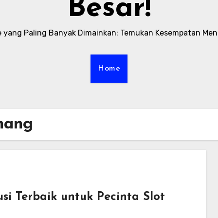
Besar!
ne yang Paling Banyak Dimainkan: Temukan Kesempatan Men
Home
nang
si Terbaik untuk Pecinta Slot