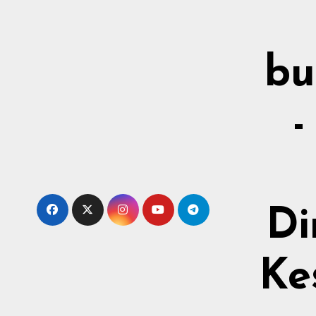
Skip
to
content
bu
-
Di
Ke