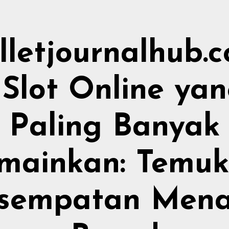
lletjournalhub.
 Slot Online ya
Paling Banyak
mainkan: Temu
sempatan Men