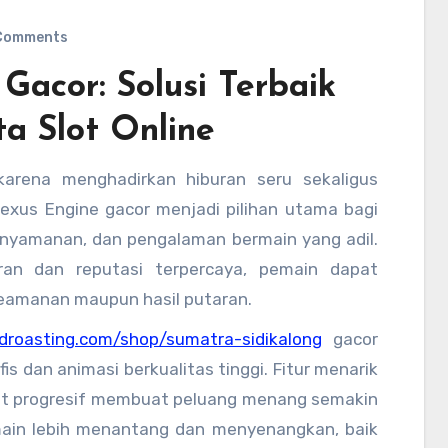
Comments
Gacor: Solusi Terbaik
ta Slot Online
karena menghadirkan hiburan seru sekaligus
exus Engine gacor menjadi pilihan utama bagi
yamanan, dan pengalaman bermain yang adil.
an dan reputasi terpercaya, pemain dapat
keamanan maupun hasil putaran.
droasting.com/shop/sumatra-sidikalong
gacor
s dan animasi berkualitas tinggi. Fitur menarik
kpot progresif membuat peluang menang semakin
main lebih menantang dan menyenangkan, baik