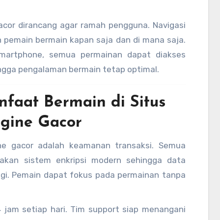
gacor dirancang agar ramah pengguna. Navigasi
pemain bermain kapan saja dan di mana saja.
smartphone, semua permainan dapat diakses
ngga pengalaman bermain tetap optimal.
faat Bermain di Situs
gine Gacor
ne gacor adalah keamanan transaksi. Semua
akan sistem enkripsi modern sehingga data
ungi. Pemain dapat fokus pada permainan tanpa
 jam setiap hari. Tim support siap menangani