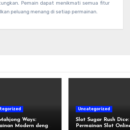
ungkan. Pemain dapat menikmati semua fitur
kan peluang menang di setiap permainan.
tegorized
Uncategorized
 Mahjong Ways:
Slot Sugar Rush Dice:
ainan Modern dengan
Permainan Slot Onlin