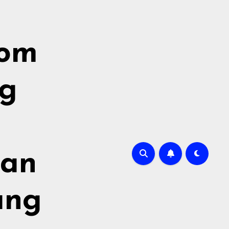
com
ng
kan
ang