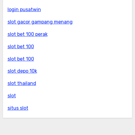
login pusatwin
slot gacor gampang menang
slot bet 100 perak
slot bet 100
slot bet 100
slot depo 10k
slot thailand
slot
situs slot