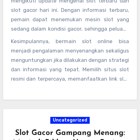
mengikuti update mengenai slot terbaru dan
Link slot online terpercaya akan memastikan
slot gacor hari ini. Dengan informasi terbaru,
bahwa setiap bonus dan promosi dapat
pemain dapat menemukan mesin slot yang
digunakan dengan aman tanpa risiko penipuan.
sedang dalam kondisi gacor, sehingga peluang
menang semakin besar. Situs slot gacor juga
Kesimpulannya, bermain slot online bisa
sering memberikan panduan dan tips untuk
menjadi pengalaman menyenangkan sekaligus
memaksimalkan kemenangan, terutama bagi
menguntungkan jika dilakukan dengan strategi
mereka yang mencari slot gacor malam ini atau
dan informasi yang tepat. Memilih situs slot
slot maxwin.
resmi dan terpercaya, memanfaatkan link slot
gacor, serta mengikuti update mengenai slot
terbaru dan slot gacor maxwin akan
meningkatkan peluang Anda meraih
kemenangan besar. Dengan pemahaman yang
Uncategorized
tepat, slot gacor gampang menang dan slot
Slot Gacor Gampang Menang:
gacor gampang maxwin bukan lagi sekadar