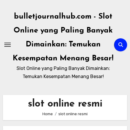
Skip
to
bulletjournalhub.com - Slot
content
Online yang Paling Banyak
Dimainkan: Temukan
Kesempatan Menang Besar!
Slot Online yang Paling Banyak Dimainkan:
Temukan Kesempatan Menang Besar!
slot online resmi
Home
slot online resmi