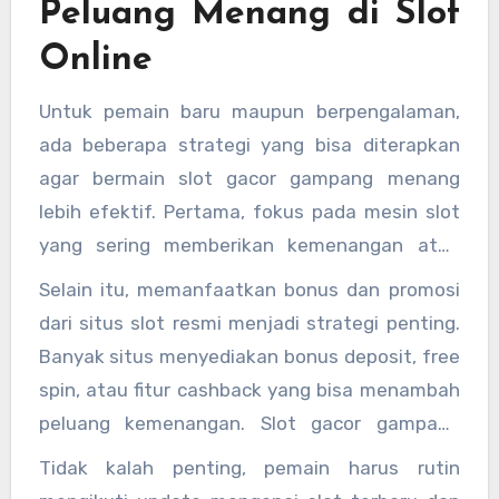
Peluang Menang di Slot
meningkatkan peluang meraih kemenangan
Online
besar dalam waktu singkat.
Untuk pemain baru maupun berpengalaman,
ada beberapa strategi yang bisa diterapkan
agar bermain slot gacor gampang menang
lebih efektif. Pertama, fokus pada mesin slot
yang sering memberikan kemenangan atau
memiliki reputasi slot gacor maxwin. Dengan
Selain itu, memanfaatkan bonus dan promosi
memahami pola putaran dan waktu terbaik
dari situs slot resmi menjadi strategi penting.
untuk bermain, peluang meraih jackpot akan
Banyak situs menyediakan bonus deposit, free
lebih tinggi.
spin, atau fitur cashback yang bisa menambah
peluang kemenangan. Slot gacor gampang
maxwin biasanya muncul saat pemain
Tidak kalah penting, pemain harus rutin
memanfaatkan fitur-fitur ini secara optimal.