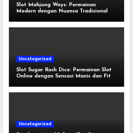
Slot Mahjong Ways: Permainan
Modern dengan Nuansa Tradisional
Asia
Uncategorized
Slot Sugar Rush Dice: Permainan Slot
Online dengan Sensasi Manis dan Fitur
Menarik
Uncategorized