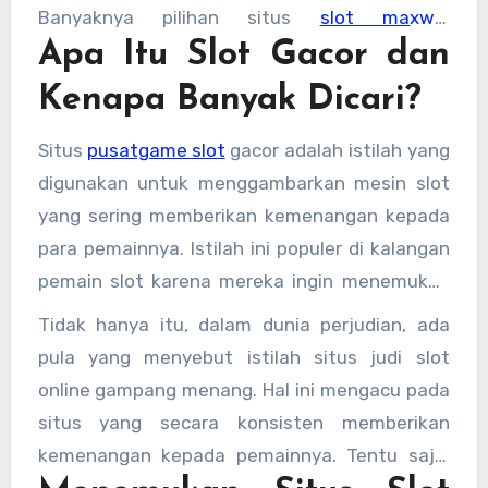
Banyaknya pilihan situs
slot maxwin
Apa Itu Slot Gacor dan
terpercaya
membuat para pemain bingung
dalam memilih tempat bermain yang tepat.
Kenapa Banyak Dicari?
Namun, ada satu jenis situs yang selalu
menjadi incaran para pemain, yaitu situs slot
Situs
pusatgame slot
gacor
adalah istilah yang
gacor atau situs slot yang menawarkan
digunakan untuk menggambarkan mesin slot
peluang menang lebih besar. Dalam artikel ini,
yang sering memberikan kemenangan kepada
kita akan membahas mengenai slot gacor, slot
para pemainnya. Istilah ini populer di kalangan
online, dan bagaimana memilih situs slot yang
pemain slot karena mereka ingin menemukan
tepat agar peluang menang semakin tinggi.
slot gacor yang memberikan pembayaran lebih
Tidak hanya itu, dalam dunia perjudian, ada
besar dan sering. Biasanya, slot gacor ini
pula yang menyebut istilah situs judi slot
ditemukan di situs slot gacor yang terpercaya,
online gampang menang. Hal ini mengacu pada
yang dikenal memiliki algoritma permainan
situs yang secara konsisten memberikan
yang menguntungkan bagi para pemain.
kemenangan kepada pemainnya. Tentu saja,
untuk menemukan slot gacor, pemain perlu