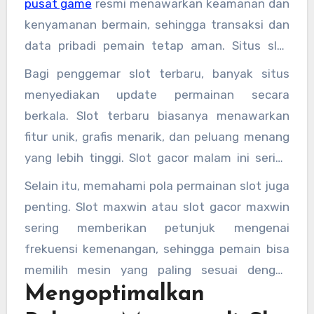
pusat game
resmi menawarkan keamanan dan
mudah untuk mencapai hadiah maksimal.
kenyamanan bermain, sehingga transaksi dan
data pribadi pemain tetap aman. Situs slot
terpercaya biasanya memiliki lisensi resmi dan
Bagi penggemar slot terbaru, banyak situs
dukungan pelanggan 24 jam, sehingga pemain
menyediakan update permainan secara
bisa bermain dengan tenang. Selain itu, link
berkala. Slot terbaru biasanya menawarkan
slot gacor atau link slot online dari sumber
fitur unik, grafis menarik, dan peluang menang
terpercaya membantu pemain mengakses
yang lebih tinggi. Slot gacor malam ini sering
permainan tanpa khawatir mengalami
diperbarui di situs-situs terpercaya untuk
Selain itu, memahami pola permainan slot juga
gangguan atau penipuan.
memastikan pemain mendapatkan
penting. Slot maxwin atau slot gacor maxwin
pengalaman bermain yang optimal. Dengan
sering memberikan petunjuk mengenai
mengikuti link slot resmi dari situs terpercaya,
frekuensi kemenangan, sehingga pemain bisa
pemain bisa menikmati slot gacor maxwin
memilih mesin yang paling sesuai dengan
dengan peluang menang lebih besar.
Mengoptimalkan
strategi mereka. Mengikuti update slot gacor
hari ini dan slot gacor malam ini akan