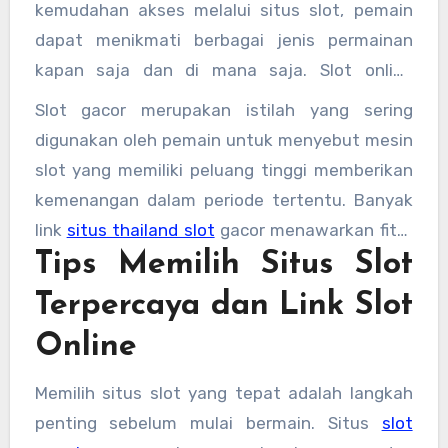
kemudahan akses melalui situs slot, pemain
dapat menikmati berbagai jenis permainan
kapan saja dan di mana saja. Slot online
menawarkan pengalaman seru dengan
Slot gacor merupakan istilah yang sering
beragam tema, bonus menarik, dan peluang
digunakan oleh pemain untuk menyebut mesin
kemenangan yang tinggi. Tidak heran jika
slot yang memiliki peluang tinggi memberikan
banyak pemain mencari slot gacor hari ini agar
kemenangan dalam periode tertentu. Banyak
bisa meraih kemenangan lebih mudah.
link
situs thailand slot
gacor menawarkan fitur
Tips Memilih Situs Slot
dan promosi menarik untuk membantu pemain
meraih jackpot. Dengan memahami
Terpercaya dan Link Slot
karakteristik slot gacor gampang menang,
Online
Anda bisa meningkatkan peluang meraih
kemenangan besar. Slot gacor gampang
Memilih situs slot yang tepat adalah langkah
maxwin bahkan menjadi incaran utama karena
penting sebelum mulai bermain. Situs
slot
memberikan kombinasi kemenangan yang lebih