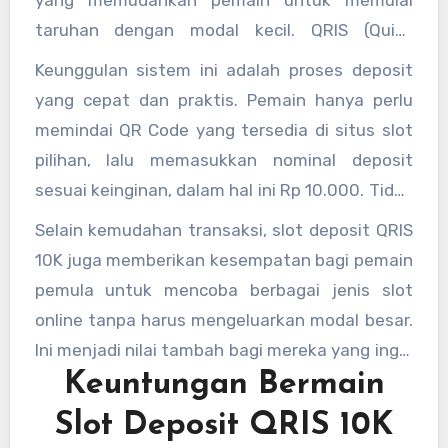
taruhan dengan modal kecil. QRIS (Quick
Response Code Indonesian Standard) sendiri
Keunggulan sistem ini adalah proses deposit
adalah sistem pembayaran berbasis kode QR
yang cepat dan praktis. Pemain hanya perlu
yang diatur oleh Bank Indonesia, sehingga
memindai QR Code yang tersedia di situs slot
memberikan keamanan dan kemudahan
pilihan, lalu memasukkan nominal deposit
transaksi. Dengan adanya slot deposit QRIS
sesuai keinginan, dalam hal ini Rp 10.000. Tidak
10K, pemain kini bisa menikmati berbagai
perlu melalui proses transfer yang rumit atau
Selain kemudahan transaksi, slot deposit QRIS
permainan slot hanya dengan modal Rp 10.000
menunggu konfirmasi lama. Semua transaksi
10K juga memberikan kesempatan bagi pemain
saja.
berjalan secara real-time sehingga pemain
pemula untuk mencoba berbagai jenis slot
bisa langsung bermain tanpa hambatan.
online tanpa harus mengeluarkan modal besar.
Ini menjadi nilai tambah bagi mereka yang ingin
Keuntungan Bermain
mengeksplorasi game dan strategi bermain
sebelum memutuskan untuk bermain dengan
Slot Deposit QRIS 10K
modal lebih besar.