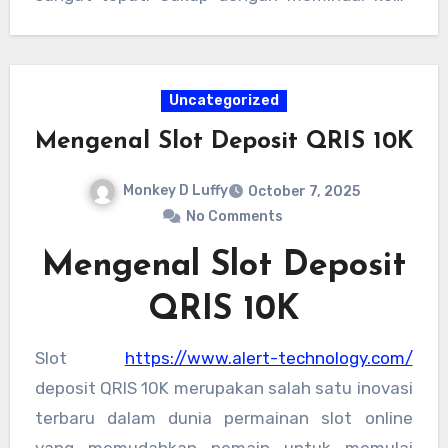
QR dan melakukan transaksi menggunakan
aplikasi pembayaran digital yang Anda miliki,
Anda sudah bisa langsung menikmati
Uncategorized
permainan slot yang menarik dan
Mengenal Slot Deposit QRIS 10K
menyenangkan.
Monkey D Luffy
October 7, 2025
No Comments
Mengenal Slot Deposit
QRIS 10K
Slot
https://www.alert-technology.com/
deposit QRIS 10K merupakan salah satu inovasi
terbaru dalam dunia permainan slot online
yang memudahkan pemain untuk memulai