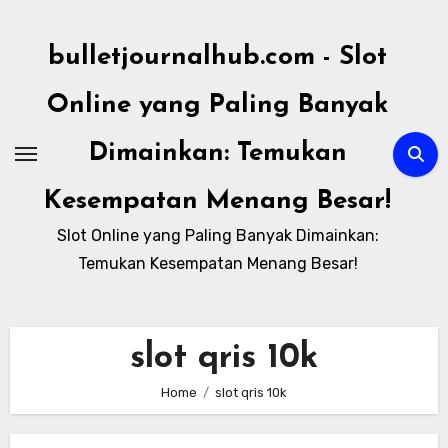
Skip
to
bulletjournalhub.com - Slot
content
Online yang Paling Banyak
Dimainkan: Temukan
Kesempatan Menang Besar!
Slot Online yang Paling Banyak Dimainkan:
Temukan Kesempatan Menang Besar!
slot qris 10k
Home
slot qris 10k