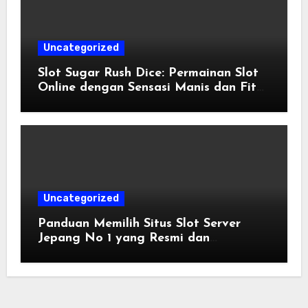
Uncategorized
Slot Sugar Rush Dice: Permainan Slot
Online dengan Sensasi Manis dan Fitur
Menarik
Uncategorized
Panduan Memilih Situs Slot Server
Jepang No 1 yang Resmi dan
Gampang Menang