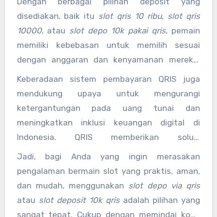
Dengan berbagai pilihan deposit yang
terbiasa dengan pembayaran digital. QRIS
disediakan, baik itu
slot qris 10 ribu
,
slot qris
membuat proses permainan menjadi lebih
10000
, atau
slot depo 10k pakai qris
, pemain
menyenangkan dan bebas dari hambatan
memiliki kebebasan untuk memilih sesuai
teknis.
dengan anggaran dan kenyamanan mereka.
Bagi pemula, deposit rendah seperti
slot qris 10
Keberadaan sistem pembayaran QRIS juga
ribu
sangat disarankan karena memungkinkan
mendukung upaya untuk mengurangi
mereka untuk mencoba permainan tanpa risiko
ketergantungan pada uang tunai dan
yang besar.
meningkatkan inklusi keuangan digital di
Indonesia. QRIS memberikan solusi
pembayaran yang cepat dan praktis, dan kini
Jadi, bagi Anda yang ingin merasakan
semakin banyak digunakan dalam berbagai
pengalaman bermain slot yang praktis, aman,
sektor, termasuk dunia permainan slot online.
dan mudah, menggunakan
slot depo via qris
atau
slot deposit 10k qris
adalah pilihan yang
sangat tepat. Cukup dengan memindai kode