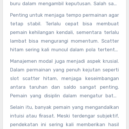
buru dalam mengambil keputusan. Salah satu
langkah awal yang penting adalah mengenali
Penting untuk menjaga tempo permainan agar
karakteristik permainan—mulai dari tema,
tetap stabil. Terlalu cepat bisa membuat
ritme, hingga interaksi antar simbol.
pemain kehilangan kendali, sementara terlalu
lambat bisa mengurangi momentum. Scatter
hitam sering kali muncul dalam pola tertentu,
dan dengan memperhatikan ritme permainan,
Manajemen modal juga menjadi aspek krusial.
pemain bisa mulai mengenali kapan simbol
Dalam permainan yang penuh kejutan seperti
tersebut cenderung muncul.
slot scatter hitam, menjaga keseimbangan
antara taruhan dan saldo sangat penting.
Pemain yang disiplin dalam mengatur batas
kerugian dan target kemenangan biasanya
Selain itu, banyak pemain yang mengandalkan
lebih tahan lama dan mampu menikmati
intuisi atau firasat. Meski terdengar subjektif,
permainan tanpa tekanan.
pendekatan ini sering kali memberikan hasil