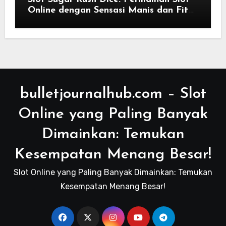
Online dengan Sensasi Manis dan Fitur
Menarik
bulletjournalhub.com – Slot
Online yang Paling Banyak
Dimainkan: Temukan
Kesempatan Menang Besar!
Slot Online yang Paling Banyak Dimainkan: Temukan
Kesempatan Menang Besar!