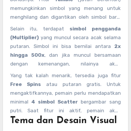
memungkinkan simbol yang menang untuk
menghilang dan digantikan oleh simbol baru,
memberikan peluang menang berturut-turut
Selain itu, terdapat
simbol pengganda
dalam satu putaran. Ini sangat meningkatkan
(Multiplier)
yang muncul secara acak selama
potensi kemenangan tanpa perlu bertaruh
putaran. Simbol ini bisa bernilai antara
2x
ulang.
hingga 500x
, dan jika muncul bersamaan
dengan kemenangan, nilainya akan
ditambahkan ke total kemenangan. Kombinasi
Yang tak kalah menarik, tersedia juga fitur
ini membuat game ini sangat menarik bagi para
Free Spins
atau putaran gratis. Untuk
pencari jackpot besar.
mengaktifkannya, pemain perlu mendapatkan
minimal
4 simbol Scatter
bergambar sang
putri. Saat fitur ini aktif, pemain akan
Tema dan Desain Visual
mendapatkan 15 putaran gratis, dan semua
simbol pengganda yang muncul selama fitur ini