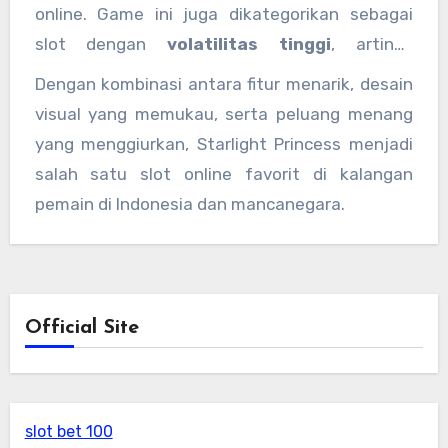
online. Game ini juga dikategorikan sebagai
slot dengan
volatilitas tinggi
, artinya
kemenangan mungkin tidak sering terjadi,
Dengan kombinasi antara fitur menarik, desain
tetapi saat menang, jumlahnya bisa sangat
visual yang memukau, serta peluang menang
besar. Ini cocok untuk pemain yang menyukai
yang menggiurkan, Starlight Princess menjadi
tantangan dan ingin meraih potensi hadiah
salah satu slot online favorit di kalangan
besar.
pemain di Indonesia dan mancanegara.
Official Site
slot bet 100