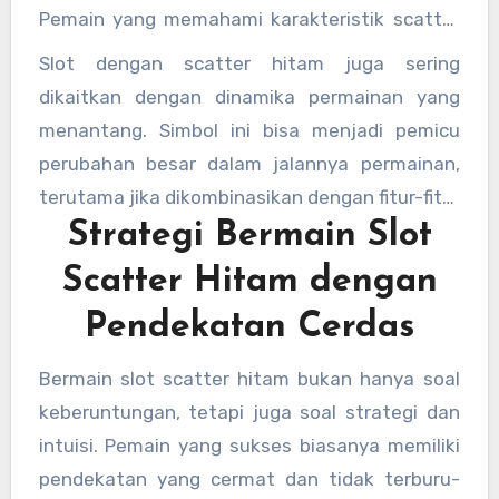
pengganda kemenangan, atau bahkan level
Pemain yang memahami karakteristik scatter
tersembunyi yang penuh kejutan.
hitam biasanya lebih sabar dan strategis
Slot dengan scatter hitam juga sering
dalam bermain, menunggu momen yang tepat
dikaitkan dengan dinamika permainan yang
untuk memaksimalkan peluang.
menantang. Simbol ini bisa menjadi pemicu
perubahan besar dalam jalannya permainan,
terutama jika dikombinasikan dengan fitur-fitur
Strategi Bermain Slot
lain seperti wild atau tumble. Karena itu,
banyak pemain yang menganggap permainan
Scatter Hitam dengan
ini sebagai pengalaman yang memacu
Pendekatan Cerdas
adrenalin sekaligus peluang untuk meraih hasil
yang memuaskan.
Bermain slot scatter hitam bukan hanya soal
keberuntungan, tetapi juga soal strategi dan
intuisi. Pemain yang sukses biasanya memiliki
pendekatan yang cermat dan tidak terburu-