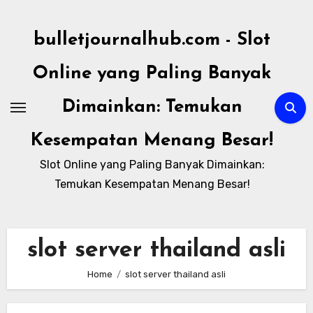
Skip
to
bulletjournalhub.com - Slot
content
Online yang Paling Banyak
Dimainkan: Temukan
Kesempatan Menang Besar!
Slot Online yang Paling Banyak Dimainkan:
Temukan Kesempatan Menang Besar!
slot server thailand asli
Home
slot server thailand asli