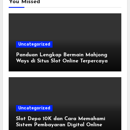
You Missed
Uncategorized
Panduan Lengkap Bermain Mahjong
Ways di Situs Slot Online Terpercaya
Uncategorized
Slot Depo 10K dan Cara Memahami
Sistem Pembayaran Digital Online