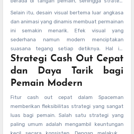
berada di tangan pemain, sehingga strategi
membuat permainan ini penuh ketegangan dan
cash out menjadi faktor utama dalam
Selain itu, desain visual bertema luar angkasa
membutuhkan refleks serta pengambilan
permainan. Banyak pemain memilih cash out
dan animasi yang dinamis membuat permainan
keputusan yang cepat.
cepat di awal multiplier untuk menjaga
ini semakin menarik. Efek visual yang
kestabilan kemenangan, sementara sebagian
sederhana namun modern menciptakan
lainnya mencoba menunggu lebih lama demi
suasana tegang setiap detiknya. Hal ini
peluang keuntungan besar.
Strategi Cash Out Cepat
memperkuat pengalaman bermain yang tidak
hanya mengandalkan keberuntungan, tetapi
dan Daya Tarik bagi
juga keberanian dalam mengambil keputusan
Pemain Modern
cepat.
Fitur cash out cepat dalam Spaceman
memberikan fleksibilitas strategi yang sangat
luas bagi pemain. Salah satu strategi yang
paling umum adalah mengambil keuntungan
kecil secara konsisten. Dengan melakukan