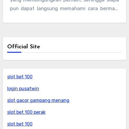
adrenalin.
pun dapat langsung memahami cara bermain
dalam waktu singkat. Kombinasi antara
kesederhanaan, kontrol penuh, dan fitur cash
out cepat menjadikan game ini salah satu
pilihan favorit di kalangan pemain modern yang
Official Site
mencari hiburan cepat dan menegangkan.
slot bet 100
login pusatwin
slot gacor gampang menang
slot bet 100 perak
slot bet 100