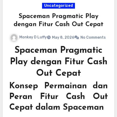
Uncategorized
Spaceman Pragmatic Play
dengan Fitur Cash Out Cepat
Monkey D Luffy
May 8, 2026
No Comments
Spaceman Pragmatic
Play dengan Fitur Cash
Out Cepat
Konsep Permainan dan
Peran Fitur Cash Out
Cepat dalam Spaceman