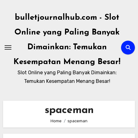
Skip
to
bulletjournalhub.com - Slot
content
Online yang Paling Banyak
Dimainkan: Temukan
Kesempatan Menang Besar!
Slot Online yang Paling Banyak Dimainkan:
Temukan Kesempatan Menang Besar!
spaceman
Home
spaceman