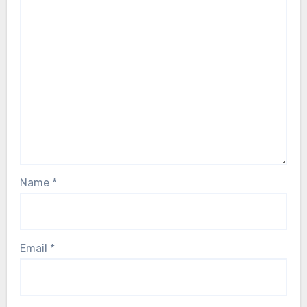
Name
*
Email
*