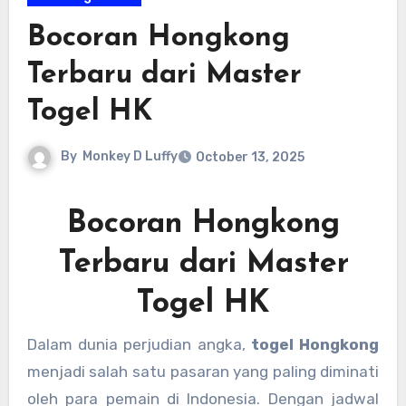
Bocoran Hongkong
Terbaru dari Master
Togel HK
By
Monkey D Luffy
October 13, 2025
Bocoran Hongkong
Terbaru dari Master
Togel HK
Dalam dunia perjudian angka,
togel Hongkong
menjadi salah satu pasaran yang paling diminati
oleh para pemain di Indonesia. Dengan jadwal