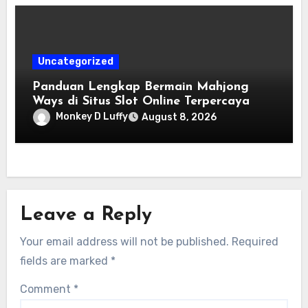
Uncategorized
Panduan Lengkap Bermain Mahjong
Ways di Situs Slot Online Terpercaya
Monkey D Luffy
August 8, 2026
Leave a Reply
Your email address will not be published.
Required
fields are marked
*
Comment
*