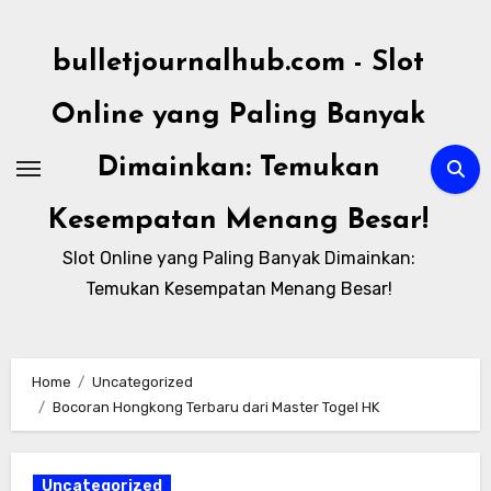
Skip
to
bulletjournalhub.com - Slot
content
Online yang Paling Banyak
Dimainkan: Temukan
Kesempatan Menang Besar!
Slot Online yang Paling Banyak Dimainkan:
Temukan Kesempatan Menang Besar!
Home
Uncategorized
Bocoran Hongkong Terbaru dari Master Togel HK
Uncategorized