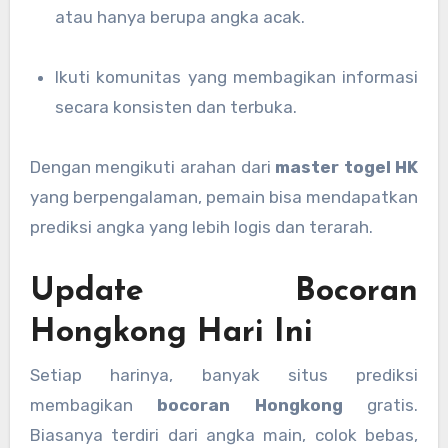
atau hanya berupa angka acak.
Ikuti komunitas yang membagikan informasi
secara konsisten dan terbuka.
Dengan mengikuti arahan dari
master togel HK
yang berpengalaman, pemain bisa mendapatkan
prediksi angka yang lebih logis dan terarah.
Update Bocoran
Hongkong Hari Ini
Setiap harinya, banyak situs prediksi
membagikan
bocoran Hongkong
gratis.
Biasanya terdiri dari angka main, colok bebas,