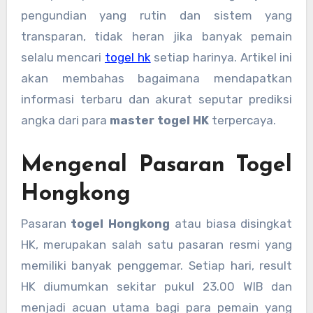
pengundian yang rutin dan sistem yang
transparan, tidak heran jika banyak pemain
selalu mencari
togel hk
setiap harinya. Artikel ini
akan membahas bagaimana mendapatkan
informasi terbaru dan akurat seputar prediksi
angka dari para
master togel HK
terpercaya.
Mengenal Pasaran Togel
Hongkong
Pasaran
togel Hongkong
atau biasa disingkat
HK, merupakan salah satu pasaran resmi yang
memiliki banyak penggemar. Setiap hari, result
HK diumumkan sekitar pukul 23.00 WIB dan
menjadi acuan utama bagi para pemain yang