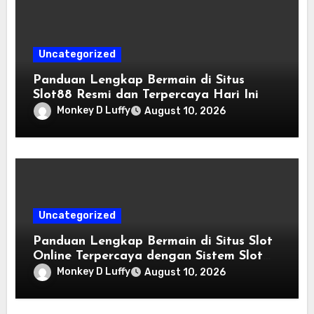
Uncategorized
Panduan Lengkap Bermain di Situs
Slot88 Resmi dan Terpercaya Hari Ini
Monkey D Luffy
August 10, 2026
Uncategorized
Panduan Lengkap Bermain di Situs Slot
Online Terpercaya dengan Sistem Slot
Pay4d Terbaik
Monkey D Luffy
August 10, 2026