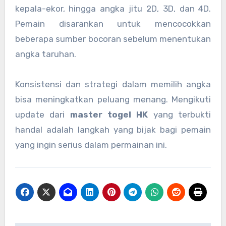
kepala-ekor, hingga angka jitu 2D, 3D, dan 4D.
Pemain disarankan untuk mencocokkan
beberapa sumber bocoran sebelum menentukan
angka taruhan.
Konsistensi dan strategi dalam memilih angka
bisa meningkatkan peluang menang. Mengikuti
update dari
master togel HK
yang terbukti
handal adalah langkah yang bijak bagi pemain
yang ingin serius dalam permainan ini.