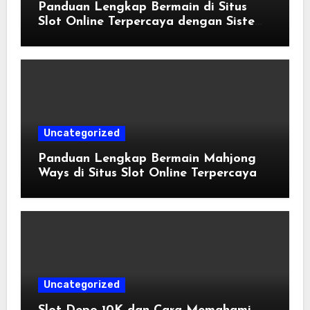
Panduan Lengkap Bermain di Situs
Slot Online Terpercaya dengan Sistem
Slot Pay4d Terbaik
Uncategorized
Panduan Lengkap Bermain Mahjong
Ways di Situs Slot Online Terpercaya
Uncategorized