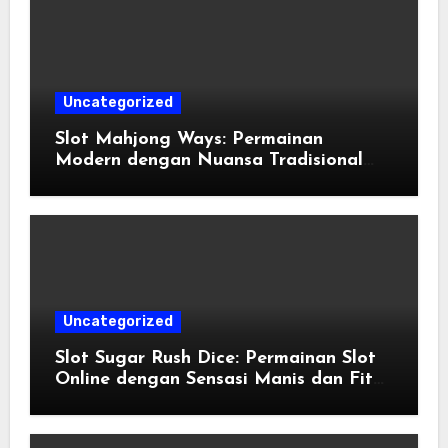
Uncategorized
Slot Mahjong Ways: Permainan
Modern dengan Nuansa Tradisional
Asia
Uncategorized
Slot Sugar Rush Dice: Permainan Slot
Online dengan Sensasi Manis dan Fitur
Menarik