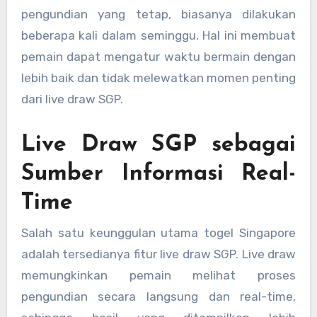
pengundian yang tetap, biasanya dilakukan
beberapa kali dalam seminggu. Hal ini membuat
pemain dapat mengatur waktu bermain dengan
lebih baik dan tidak melewatkan momen penting
dari live draw SGP.
Live Draw SGP sebagai
Sumber Informasi Real-
Time
Salah satu keunggulan utama togel Singapore
adalah tersedianya fitur live draw SGP. Live draw
memungkinkan pemain melihat proses
pengundian secara langsung dan real-time,